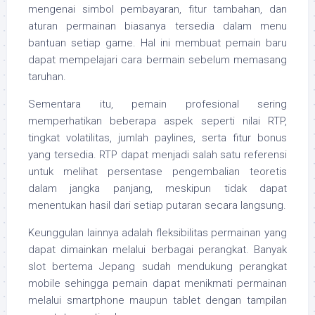
mengenai simbol pembayaran, fitur tambahan, dan
aturan permainan biasanya tersedia dalam menu
bantuan setiap game. Hal ini membuat pemain baru
dapat mempelajari cara bermain sebelum memasang
taruhan.
Sementara itu, pemain profesional sering
memperhatikan beberapa aspek seperti nilai RTP,
tingkat volatilitas, jumlah paylines, serta fitur bonus
yang tersedia. RTP dapat menjadi salah satu referensi
untuk melihat persentase pengembalian teoretis
dalam jangka panjang, meskipun tidak dapat
menentukan hasil dari setiap putaran secara langsung.
Keunggulan lainnya adalah fleksibilitas permainan yang
dapat dimainkan melalui berbagai perangkat. Banyak
slot bertema Jepang sudah mendukung perangkat
mobile sehingga pemain dapat menikmati permainan
melalui smartphone maupun tablet dengan tampilan