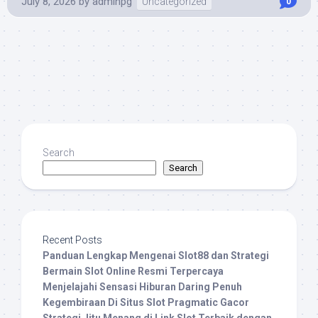
July 8, 2026
by
adminpg
Uncategorized
0
Search
Search
Recent Posts
Panduan Lengkap Mengenai Slot88 dan Strategi
Bermain Slot Online Resmi Terpercaya
Menjelajahi Sensasi Hiburan Daring Penuh
Kegembiraan Di Situs Slot Pragmatic Gacor