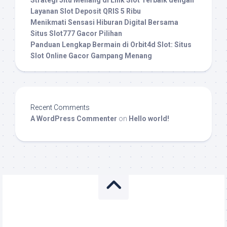
Strategi Jitu Menang di Link Slot Terbaik dengan
Layanan Slot Deposit QRIS 5 Ribu
Menikmati Sensasi Hiburan Digital Bersama
Situs Slot777 Gacor Pilihan
Panduan Lengkap Bermain di Orbit4d Slot: Situs
Slot Online Gacor Gampang Menang
Recent Comments
A WordPress Commenter
on
Hello world!